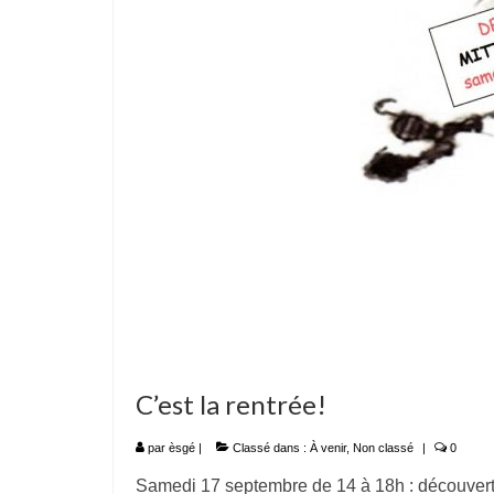
C’est la rentrée!
par
èsgé
|
Classé dans :
À venir
,
Non classé
|
0
Samedi 17 septembre de 14 à 18h : découverte