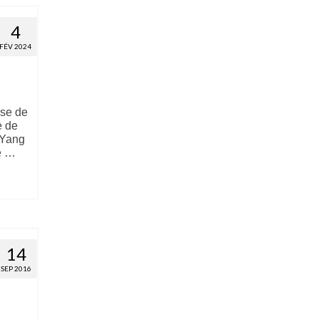
4
FÉV 2024
use de
e de
 Yang
e …
14
SEP 2016