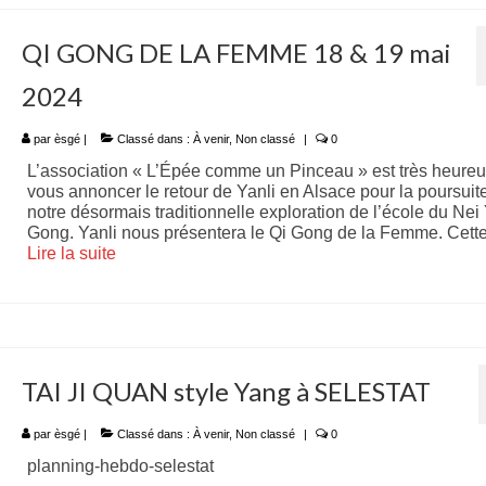
QI GONG DE LA FEMME 18 & 19 mai
2024
par
èsgé
|
Classé dans :
À venir
,
Non classé
|
0
L’association « L’Épée comme un Pinceau » est très heure
vous annoncer le retour de Yanli en Alsace pour la poursuit
notre désormais traditionnelle exploration de l’école du Nei
Gong. Yanli nous présentera le Qi Gong de la Femme. Cett
Lire la suite­­
TAI JI QUAN style Yang à SELESTAT
par
èsgé
|
Classé dans :
À venir
,
Non classé
|
0
planning-hebdo-selestat